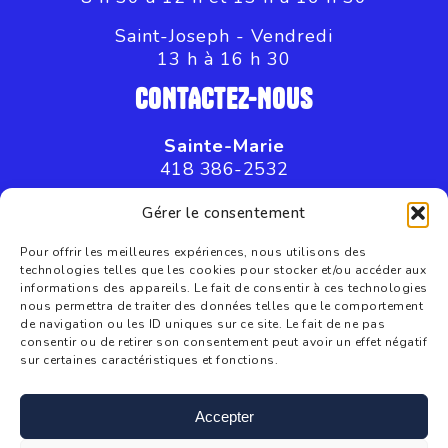
Saint-Joseph - Vendredi
13 h à 16 h 30
CONTACTEZ-NOUS
Sainte-Marie
418 386-2532
Saint-Joseph
Gérer le consentement
418 397-8045
Pour offrir les meilleures expériences, nous utilisons des
technologies telles que les cookies pour stocker et/ou accéder aux
informations des appareils. Le fait de consentir à ces technologies
nous permettra de traiter des données telles que le comportement
de navigation ou les ID uniques sur ce site. Le fait de ne pas
consentir ou de retirer son consentement peut avoir un effet négatif
sur certaines caractéristiques et fonctions.
information@cjebn.com
Accepter