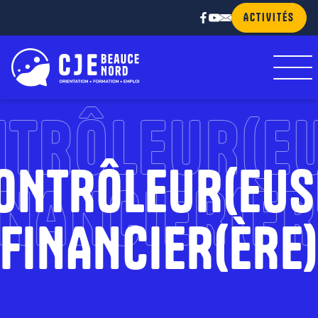
ACTIVITÉS
TRÔLEUR(E
ONTRÔLEUR(EUS
INANCIER(ÈR
FINANCIER(ÈRE