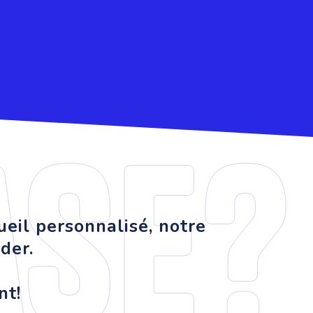
ase?
ueil personnalisé, notre
der.
nt!