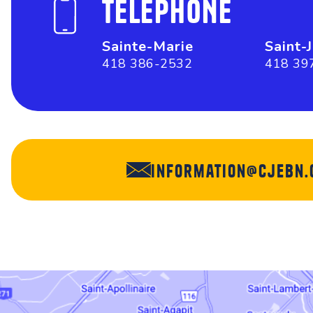
TÉLÉPHONE
Sainte-Marie
Saint-
418 386-2532
418 39
information@cjebn