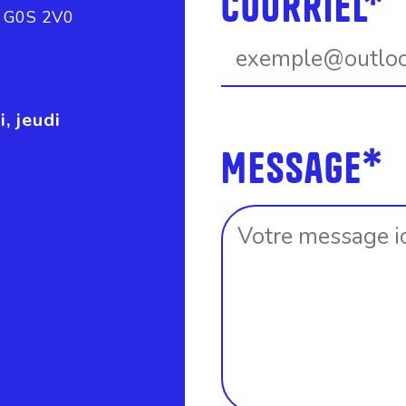
Courriel*
) G0S 2V0
, jeudi
Message*