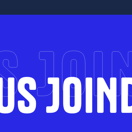
S JOI
US JOIN