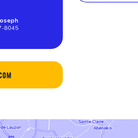
Joseph
7-8045
.com