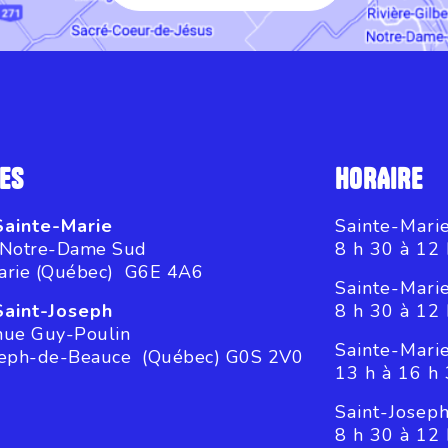
ES
HORAIRE
Sainte-Marie
Sainte-Marie
 Notre-Dame Sud
8 h 30 à 12 
arie (Québec) G6E 4A6
Sainte-Mari
Saint-Joseph
8 h 30 à 12 
nue Guy-Poulin
Sainte-Mari
seph-de-Beauce (Québec) G0S 2V0
13 h à 16 h
Saint-Joseph
8 h 30 à 12 