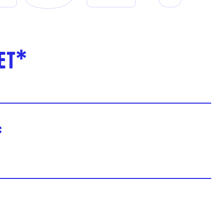
et*
*