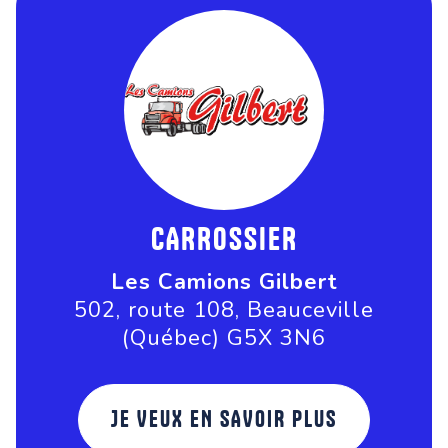
CARROSSIER
Les Camions Gilbert
502, route 108, Beauceville
(Québec) G5X 3N6
JE VEUX EN SAVOIR PLUS