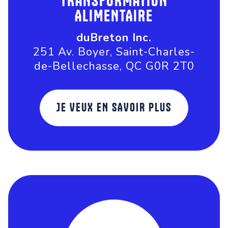
TRANSFORMATION
ALIMENTAIRE
duBreton Inc.
251 Av. Boyer, Saint-Charles-
de-Bellechasse, QC G0R 2T0
JE VEUX EN SAVOIR PLUS