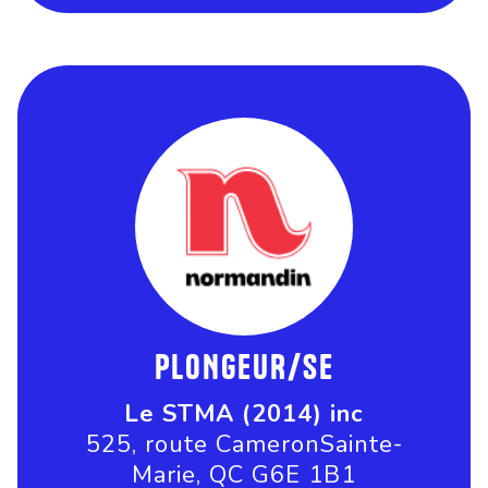
PLONGEUR/SE
Le STMA (2014) inc
525, route CameronSainte-
Marie, QC G6E 1B1