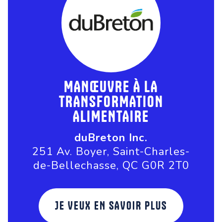
MANŒUVRE À LA
TRANSFORMATION
ALIMENTAIRE
duBreton Inc.
251 Av. Boyer, Saint-Charles-
de-Bellechasse, QC G0R 2T0
JE VEUX EN SAVOIR PLUS