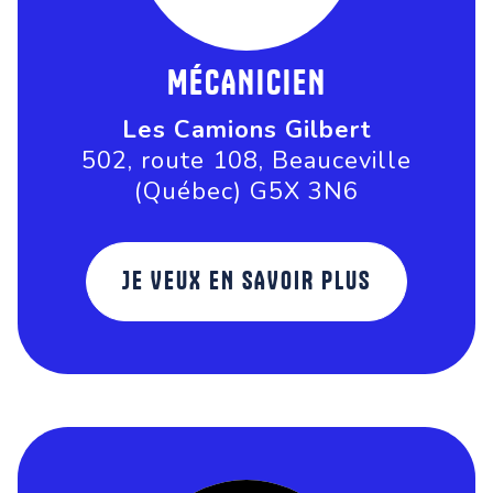
MÉCANICIEN
Les Camions Gilbert
502, route 108, Beauceville
(Québec) G5X 3N6
JE VEUX EN SAVOIR PLUS