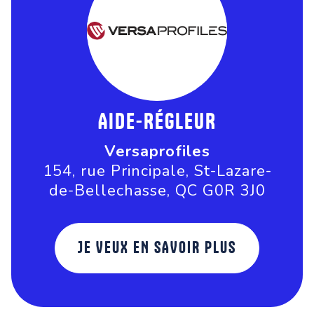
AIDE-RÉGLEUR
Versaprofiles
154, rue Principale, St-Lazare-
de-Bellechasse, QC G0R 3J0
JE VEUX EN SAVOIR PLUS