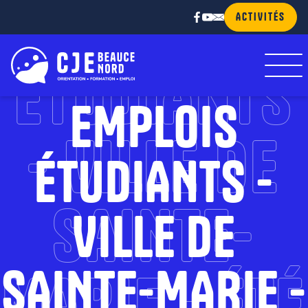
EMPLOIS
ACTIVITÉS
ÉTUDIANTS
EMPLOIS
- VILLE DE
ÉTUDIANTS -
SAINTE-
VILLE DE
SAINTE-MARIE -