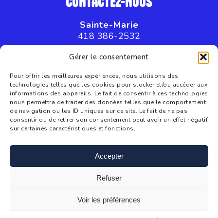
CONTACTEZ-NOUS
Sainte-Marie
418 386-2532
Saint-Joseph
Gérer le consentement
418 397-8045
Pour offrir les meilleures expériences, nous utilisons des
technologies telles que les cookies pour stocker et/ou accéder aux
informations des appareils. Le fait de consentir à ces technologies
nous permettra de traiter des données telles que le comportement
de navigation ou les ID uniques sur ce site. Le fait de ne pas
consentir ou de retirer son consentement peut avoir un effet négatif
sur certaines caractéristiques et fonctions.
information@cjebn.com
Accepter
Refuser
Voir les préférences
CJE Beauce-Nord © Tous droits réservés. Une réalisation de