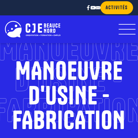
ACTIVITÉS
MANOEUVR
MANOEUVRE
D'USINE -
D'USINE -
FABRICATIO
FABRICATION