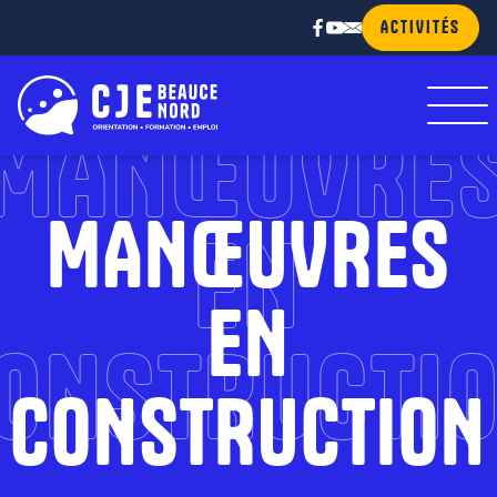
ACTIVITÉS
MANŒUVRE
MANŒUVRES
EN
EN
ONSTRUCTI
CONSTRUCTION