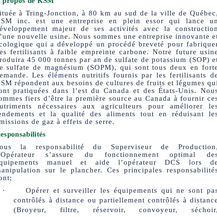
 propos de KSM
ituée à Tring-Jonction, à 80 km au sud de la ville de Québec
SM inc. est une entreprise en plein essor qui lance u
éveloppement majeur de ses activités avec la constructio
’une nouvelle usine. Nous sommes une entreprise innovante e
cologique qui a développé un procédé breveté pour fabrique
es fertilisants à faible empreinte carbone. Notre future usin
roduira 45 000 tonnes par an de sulfate de potassium (SOP) e
e sulfate de magnésium (SOPM), qui sont tous deux en fort
emande. Les éléments nutritifs fournis par les fertilisants d
SM répondent aux besoins de cultures de fruits et légumes qu
ont pratiquées dans l’est du Canada et des États-Unis. Nou
ommes fiers d’être la première source au Canada à fournir ce
utriments nécessaires aux agriculteurs pour améliorer le
endements et la qualité des aliments tout en réduisant le
missions de gaz à effets de serre.
esponsabilités
ous la responsabilité du Superviseur de Production
’Opérateur s’assure du fonctionnement optimal de
quipements manuel et aide l’opérateur DCS lors d
anipulation sur le plancher. Ces principales responsabilité
ont;
·
Opérer et surveiller les équipements qui ne sont pa
contrôlés à distance ou partiellement contrôlés à distanc
(Broyeur, filtre, réservoir, convoyeur, séchoir