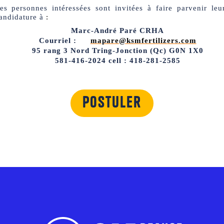
es personnes intéressées sont invitées à faire parvenir leu
andidature à
:
Marc-André Paré CRHA
Courriel :
mapare@ksmfertilizers.com
95 rang 3 Nord Tring-Jonction (Qc) G0N 1X0
581-416-2024 cell : 418-281-2585
Postuler