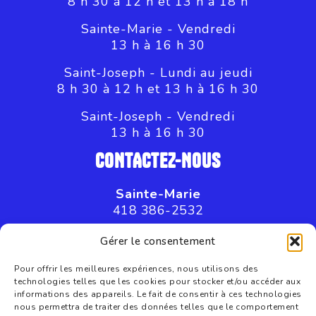
8 h 30 à 12 h et 13 h à 18 h
Sainte-Marie - Vendredi
13 h à 16 h 30
Saint-Joseph - Lundi au jeudi
8 h 30 à 12 h et 13 h à 16 h 30
Saint-Joseph - Vendredi
13 h à 16 h 30
CONTACTEZ-NOUS
Sainte-Marie
418 386-2532
Saint-Joseph
Gérer le consentement
418 397-8045
Pour offrir les meilleures expériences, nous utilisons des
technologies telles que les cookies pour stocker et/ou accéder aux
informations des appareils. Le fait de consentir à ces technologies
nous permettra de traiter des données telles que le comportement