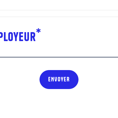
*
mployeur
ENVOYER