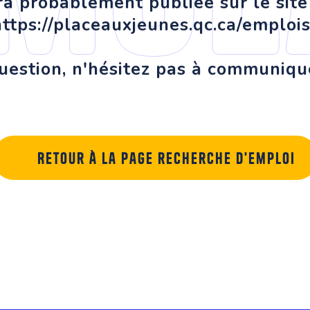
ra probablement publiée sur le sit
 https://placeauxjeunes.qc.ca/emplois
uestion, n'hésitez pas à communiqu
Retour à la page recherche d'emploi